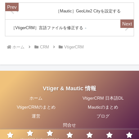
ションシップの管理最初にリレ
ーションシップの設定...
［Mautic］GeoLite2 Cityを設定する
［VtigerCRM］言語ファイルを修正する
ホーム
CRM
VtigerCRM
Vtiger & Mautic 情報
ホーム
VtigerCRM 日本語DL
VtigerCRMのまとめ
Mauticのまとめ
運営
ブログ
問合せ
© 2020 Vtiger & Mautic 情報.