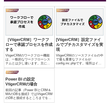
VtigerCRM
VtigerCRM
［VtigerCRM］ワークフ
[VtigerCRM］設定ファイ
ローで承認プロセスを作成
ルでプチカスタマイズを実
する
現
VtigerCRMのワークフロー機能
VtigerCRMのソースファイルの中
は、一般的なワークフローシス
で最も重要なファイルが
テムとは少し違います。主に、
config.inc.phpです。場所はイン
設定した条件に基づいてデータ
ストールディレクトリ直下にあ
を更新・作成したり、メールを
ります。このファイルでは使用
VtigerCRM
送信したりといったことを自動
メモリやアクセス情報、各種設
Power BI の設定
化する機能になります。一般的
定情報を保持しています。デフ
なワークフローシステムにある
ォルト値から変更すること...
VtigerCRMの場合
承認ルー...
前回の記事（Power BIとCRM＆
MAのDBを接続｠ではVtigerCRM
のDBと接続するところまでを解
説しましたが、今回は実際に分
析するためのモデルづくりの設
定について解説します。リレー