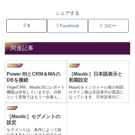
シェアする
X
Facebook
コピー
関連記事
VtigerCRM
Mautic
Power BIとCRM＆MAの
［Mautic］日本語表示と
DBを接続
初期設定
VtigerCRM、Mautic共にレポート
Mauticをインストール後の初回
機能は存在していますが、分析
ログイン後は言語表示が英語に
という意味ではもう一歩進んだ
なっています。日本語表示に変
ツールが必要な方もいらっしゃ
更しかつ必要な初期設定をして
ると思います。今回はマイクロ
いきましょう。設定日本語にす
Mautic
ソフトから提供されている無料
るインストール時の管理者アカ
［Mautic］セグメントの
で使える分析ツール、Power BI
ウントでログイン後、右上のア
とDBとの接続設定を...
カウント名をクリックし、
設定
［Accoun...
セグメントは、条件によって絞
り込まれたコンタクトのグルー