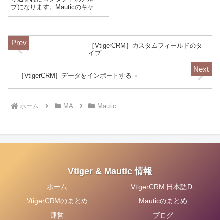
プになります。Mauticのキャン
ペーンアプローチはこのセグメ
ントでグルーピングされたコン
タクトに対して実行されます。
セグメントの設定左メニューの
［VtigerCRM］カスタムフィールドのタ
中からセグメントを選択しま
イプ
す。右上のを...
［VtigerCRM］データをインポートする
ホーム
MA
Mautic
Vtiger & Mautic 情報
ホーム
VtigerCRM 日本語DL
VtigerCRMのまとめ
Mauticのまとめ
運営
ブログ