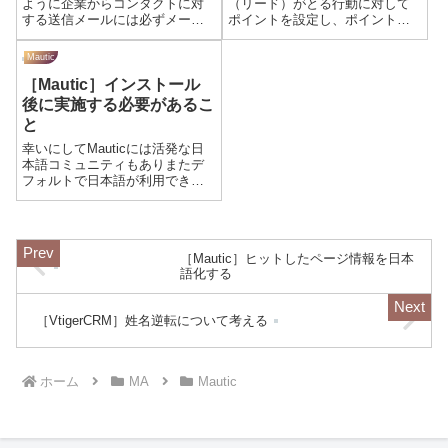
ように企業からコンタクトに対
（リード）がとる行動に対して
する送信メールには必ずメール
ポイントを設定し、ポイントの
の配信をコンタクトの意思でい
蓄積度合いに応じたアクション
つでも停止できるように［購読
を自動実行します。ポイントを
Mautic
解除］の仕組みを設ける必要が
設定するとポイント数に応じた
［Mautic］インストール
あります。Mauiticにも用意され
アクションを自動実行するの二
ています（［メールを作成］の
つの機能から構成されていま
後に実施する必要があるこ
記事参照...
す。アクションの管...
と
幸いにしてMauticには活発な日
本語コミュニティもありまたデ
フォルトで日本語が利用できま
す。VtigerCRMより遥かに利用し
やすい環境が整っています。但
しMauticもまたインストールす
るだけでは十分な活用ができな
［Mautic］ヒットしたページ情報を日本
いため、インストール後...
語化する
［VtigerCRM］姓名逆転について考える
ホーム
MA
Mautic