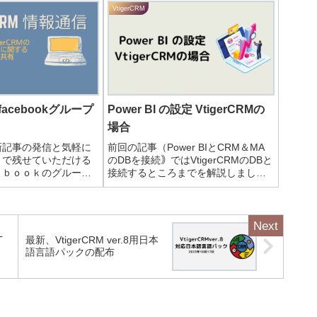
VtigerCRM
M]facebookグループ
Power BI の設定 VtigerCRMの
場合
新記事の発信と気軽に
前回の記事（Power BIとCRM＆MA
トで残せていただける
のDBを接続｠ではVtigerCRMのDBと
ｅｂｏｏｋのグループ
接続するところまでを解説しました
ました。気軽にご参加
が、今回は実際に分析するためのモ
デルづくりの設定について解説しま
す。リレーションシップの管理最初
にリレーションシップの設定...
T
最新、VtigerCRM ver.8用日本
語言語パックの配布