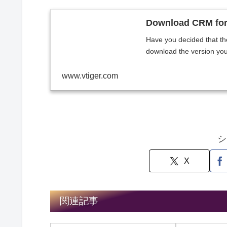
Download CRM for 
Have you decided that the
download the version you 
www.vtiger.com
シ
X
関連記事