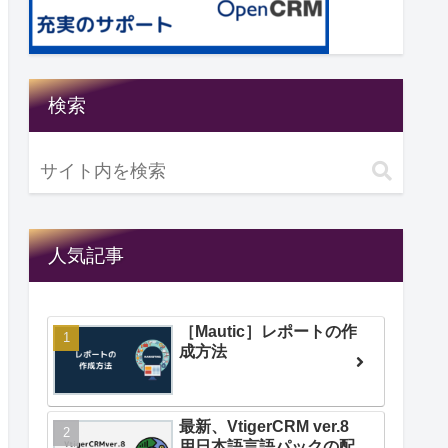
検索
人気記事
［Mautic］レポートの作
成方法
最新、VtigerCRM ver.8
用日本語言語パックの配