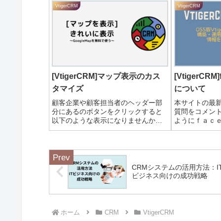
VtigerCRM
VtigerCRM
[VtigerCRM]マップ表示のカス
[VtigerCR
タマイズ
について
顧客企業や顧客担当者のヘッダー部
本サイトの最
分にあるのボタンをクリックすると
質問をコメン
以下のような表示になりませんか？
ようにｆａｃ
これは、GoogleのAPIが設定されて
を作成いたし
いないため起こる現象です。Google
ください。
のMapAPIは以前、無料で利用できて
いましたが現在は従量課金にな...
CRMシステムの活用方法：I
ビジネス向けの成功戦略
ホーム
CRM
VtigerCRM