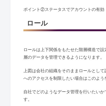
ポイント②ステータスでアカウントの有効
ロール
ロールは上下関係をもたせた階層構造で設
層のデータを管理できるようになります。
上図は会社の組織をそのままロールとして
へのアクセスを制限したい場合はこのよう
自社でどのようなデータ管理を行いたいか
す。