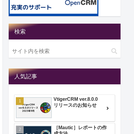
検索
人気記事
VtigerCRM ver.8.0.0
リリースのお知らせ
［Mautic］レポートの作
成方法