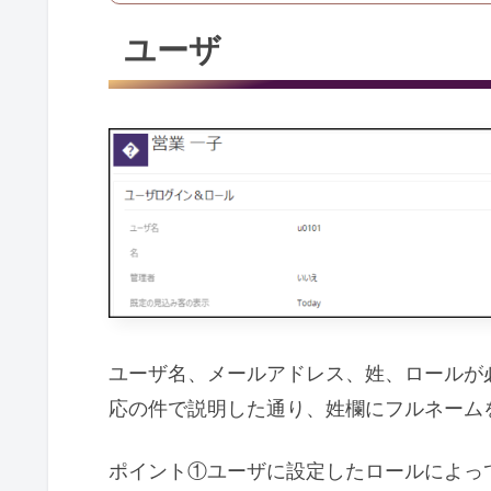
ユーザ
ユーザ名、メールアドレス、姓、ロールが
応の件で説明した通り、姓欄にフルネーム
ポイント①ユーザに設定したロールによっ