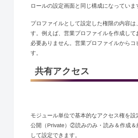
ロールの設定画面と同じ構成になっていま
プロファイルとして設定した権限の内容は
す。例えば、営業プロファイルを作成して
必要ありません。営業プロファイルからコ
す。
共有アクセス
モジュール単位で基本的なアクセス権を設定
公開（Private）②読みのみ・読み＆作
して設定できます。