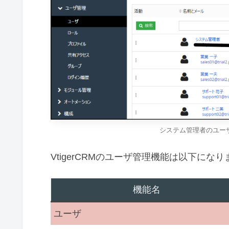
システム管理者のユー
VtigerCRMのユーザ管理機能は以下になり
機能名
ユーザ