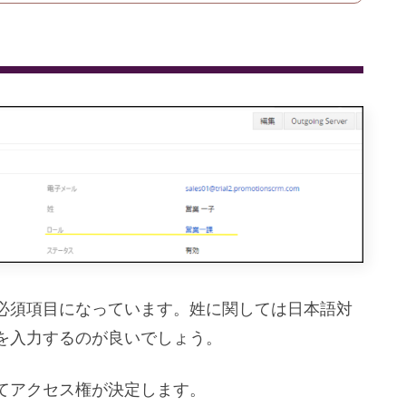
必須項目になっています。姓に関しては日本語対
を入力するのが良いでしょう。
てアクセス権が決定します。