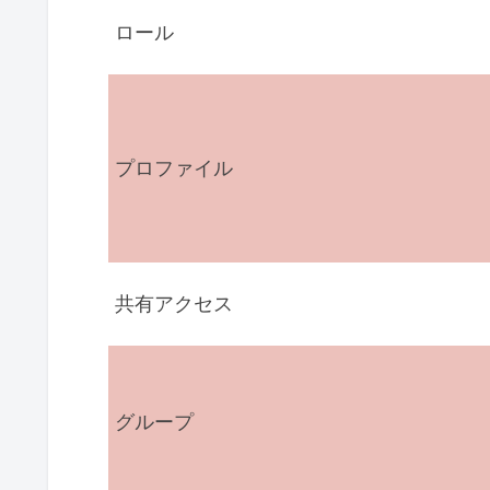
ロール
プロファイル
共有アクセス
グループ