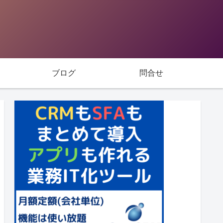
ブログ
問合せ