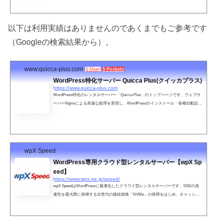
以下は利用実績はありませんのであくまでもご参考です
（Googleの検索結果から）。
www.quicca-plus.com
1 User
5 Pockets
WordPress特化サーバー Quicca Plus(クイッカプラス)
https://www.quicca-plus.com
WordPress特化のレンタルサーバー「Quicca Plus」のトップページです。ウェブサ
ーバーNginxによる高速な処理を実現し、WordPressのインストール・各種自動設定
の機能がついたレンタルサーバーが200円からご利用できます。
wpX Speed
WordPress専用クラウド型レンタルサーバー【wpX Sp
eed】
https://www.wpx.ne.jp/speed/
wpX SpeedはWordPressに最適化したクラウド型レンタルサーバーです。SSDの高
速性を最大限に発揮する次世代の接続規格「NVMe」の採用をはじめ、キャッシュ
なしでWordPressを10倍以上高速化する機能などWordPressの高速化に徹底した環
境を提供します。