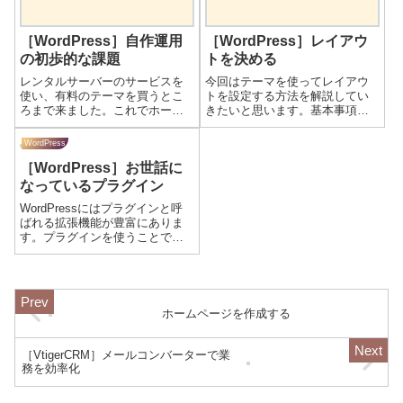
［WordPress］自作運用
［WordPress］レイアウ
の初歩的な課題
トを決める
レンタルサーバーのサービスを
今回はテーマを使ってレイアウ
使い、有料のテーマを買うとこ
トを設定する方法を解説してい
ろまで来ました。これでホーム
きたいと思います。基本事項の
ページを作るための基礎、土台
確認その前に基本事項の確認の
はできあがりました。いよいよ
ために以下の図をご確認くださ
WordPress
土台の上に実際のホームページ
い。サイトのレイアウトを大ま
［WordPress］お世話に
を構築していくことになります
かに分類すると以下になりま
が、いくつかの初歩的な課題の
す。ヘッダー部 ホームページ
なっているプラグイン
クリアが必要です...
のタイトル、メニュ...
WordPressにはプラグインと呼
ばれる拡張機能が豊富にありま
す。プラグインを使うことでホ
ームページの機能を簡単に強化
することができます。今回は管
理人がお世話になっているプラ
グインをご紹介させていただき
ます。Site Kit by Goo...
ホームページを作成する
［VtigerCRM］メールコンバーターで業
務を効率化