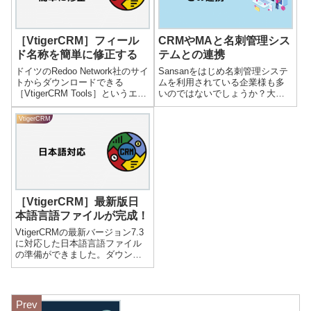
［VtigerCRM］フィール
CRMやMAと名刺管理シス
ド名称を簡単に修正する
テムとの連携
ドイツのRedoo Network社のサイ
Sansanをはじめ名刺管理システ
トからダウンロードできる
ムを利用されている企業様も多
［VtigerCRM Tools］というエク
いのではないでしょうか？大手
ステンションを使うことで簡単
の名刺管理システムはCRM・
に日本語のフィールド名称を修
SFA製品向けにAPIを提供してい
VtigerCRM
正することが可能となります。
るケース、逆にCRM・SFA製品
では早速インストールして使っ
が名刺管理システムとの連携プ
てみましょう！ダウ...
ラグインを提供しているケー
ス...
［VtigerCRM］最新版日
本語言語ファイルが完成！
VtigerCRMの最新バージョン7.3
に対応した日本語言語ファイル
の準備ができました。ダウンロ
ードページより必要事項を記入
の上、ダウンロードをお願いい
たします。ダウンロードページ
へ日本語言語ファイルのインス
トール方法ダウンロードが完了