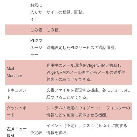
お気に
入りサ
サイトの登録、閲覧。
イト
ごみ箱
ごみ箱。
PBXマ
ネージ
連携設定したPBXサービスの通話履歴。
ャー
利用中のメール環境をVtigerCRMと接続し
Mail
VtigerCRMのメール画面からメールの送受信、
Manager
顧客への紐づけができる。
ドキュメン
文書ファイルを管理する機能。各モジュールに
ト
紐づけることができる。
ダッシュボ
システムの既定のウィジェット、フィルターの
ード
情報などを画面に表示させる機能。
イベント（予定）、タスク（ToDo）に関する
左メニュー
予定表
情報を管理。
以外