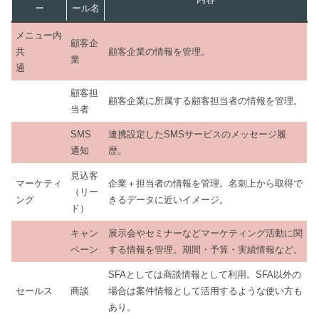
ー
ール名
メニュー内
顧客企
共
顧客企業の情報を管理。
業
通
顧客担
顧客企業に所属する顧客担当者の情報を管理。
当者
SMS
連携設定したSMSサービスのメッセージ履
通知
歴。
見込客
マーケティ
企業＋担当者の情報を管理。名刺上から取得で
（リー
ング
きるデータに近いイメージ。
ド）
キャン
展示会やセミナーなどマーケティング活動に関
ペーン
する情報を管理。期間・予算・実績情報など。
SFAとしては商談情報として利用。SFA以外の
セールス
商談
場合は案件情報として活用するような使い方も
あり。