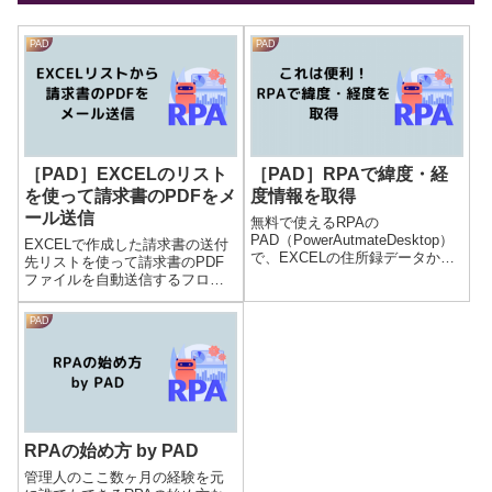
PAD
PAD
［PAD］EXCELのリスト
［PAD］RPAで緯度・経
を使って請求書のPDFをメ
度情報を取得
ール送信
無料で使えるRPAの
PAD（PowerAutmateDesktop）
EXCELで作成した請求書の送付
で、EXCELの住所録データから
先リストを使って請求書のPDF
緯度・経度情報を取得するフロ
ファイルを自動送信するフロー
ーを作成してみました。具体的
を作成してみました。事前準備
には、EXCELから住所を読み込
配布リストには、会社名、氏
PAD
んで、その値を使ってGoogle
名、メールアドレス、請求書番
Mapを検索し、検...
号が記載されています。請求書
のPDFファイルの一部が、請求
書番号にな...
RPAの始め方 by PAD
管理人のここ数ヶ月の経験を元