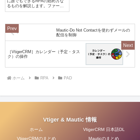
に誰でもできるRPAの始め方な
るものを解説します。ファース
トステップ ： インストール
まずはパソコンにPADをインス
トールしましょう。無料なので
気軽に取り組めるのがPADのい
Mautic-Do Not Contactを使わずメールの
いところですね。インストール
配信を制御
の手順は以...
［VtigerCRM］カレンダー（予定・タス
ク）の操作
ホーム
RPA
PAD
Vtiger & Mautic 情報
ホーム
VtigerCRM 日本語DL
VtigerCRMのまとめ
Mauticのまとめ