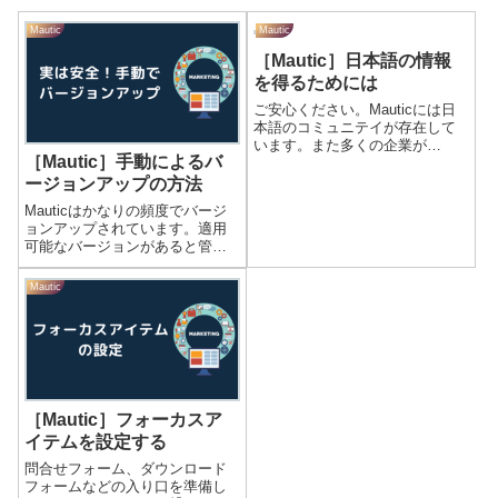
Mautic
Mautic
［Mautic］日本語の情報
を得るためには
ご安心ください。Mauticには日
本語のコミュニテイが存在して
います。また多くの企業が
［Mautic］手動によるバ
Mauticを活用したサービスソリ
ューションを展開していること
ージョンアップの方法
もあり、インストール、設定、
Mauticはかなりの頻度でバージ
活用方法などに関するたくさん
ョンアップされています。適用
のブログ記事がアップされてい
可能なバージョンがあると管理
ます。日...
画面の左上の通知のところに表
示されます。ここで［アップデ
Mautic
ートする］をクリックすること
で自動でバージョンアップがで
きます。ただ注意点がありまし
て、過去の...
［Mautic］フォーカスア
イテムを設定する
問合せフォーム、ダウンロード
フォームなどの入り口を準備し