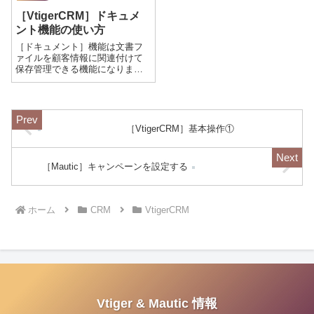
各列（フィールド）とOpenCRM
［VtigerCRM］ドキュメ
のデータの列（フィールド）を
マッピングする必要が...
ント機能の使い方
［ドキュメント］機能は文書フ
ァイルを顧客情報に関連付けて
保存管理できる機能になりま
す。活用例としては以下になり
ます。［顧客企業］ ← お客
様の会社案内のPDFファイル、
基本契約書など［商談］ ←
提案書、お客様提示の要求仕様
［VtigerCRM］基本操作①
書など［見積］ ...
［Mautic］キャンペーンを設定する
ホーム
CRM
VtigerCRM
Vtiger & Mautic 情報