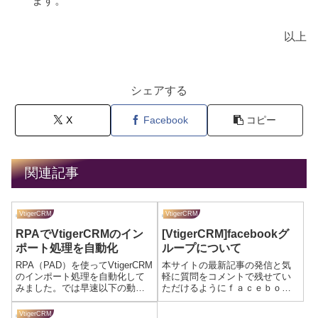
ます。
以上
シェアする
X
Facebook
コピー
関連記事
VtigerCRM
VtigerCRM
RPAでVtigerCRMのイン
[VtigerCRM]facebookグ
ポート処理を自動化
ループについて
RPA（PAD）を使ってVtigerCRM
本サイトの最新記事の発信と気
のインポート処理を自動化して
軽に質問をコメントで残せてい
みました。では早速以下の動画
ただけるようにｆａｃｅｂｏｏ
で動きをご確認ください。設定
ｋのグループを作成いたしまし
のポイントインポート時にcsvの
た。気軽にご参加ください。
VtigerCRM