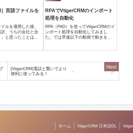
CRM］言語ファイルを
RPAでVtigerCRMのインポート
処理を自動化
ァイルを適用した後、
RPA（PAD）を使ってVtigerCRMのイ
語訳、うちの会社と合
ンポート処理を自動化してみまし
、」と思ったことはな
た。では早速以下の動画で動きをご
えば、［商談］。英語
確認ください。設定のポイントイン
ials］という名前のモジ
ポート時にcsvの各列（フィールド）
す。SFA（営業支
とOpenCRMのデータの列（フィール
用する場合は［商談］
ド）をマッピングする必要が...
ープ
[VtigerCRM]電話と繋いでより
便利に使ってみる！
ホーム
VtigerCRM 日本語DL
Vti