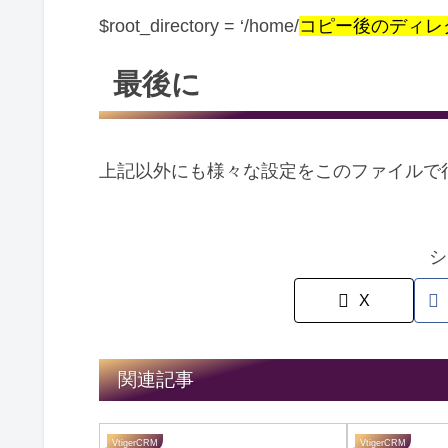
$root_directory = ‘/home/
コピー後のディレ
最後に
上記以外にも様々な設定をこのファイルで
シ
X
関連記事
VtigerCRM
VtigerCRM