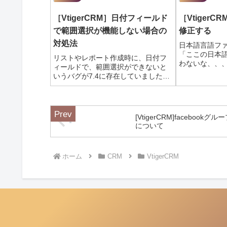
［VtigerCRM］日付フィールド
［Vtiger
で範囲選択が機能しない場合の
修正する
対処法
日本語言語フ
「ここの日本
リストやレポート作成時に、日付フ
わないな、、
ィールドで、範囲選択ができないと
いですか？例
いうバグが7.4に存在していました
では［Potent
が、先日、対処方法が公開されまし
ュールになりま
たので、ご報告させていただきま
援）として利
す。ソースの修正が必要になってい
で問...
ます。フィルタ（リスト）画面やレ
[VtigerCRM]facebookグル
ポートの抽出画面...
について
ホーム
CRM
VtigerCRM