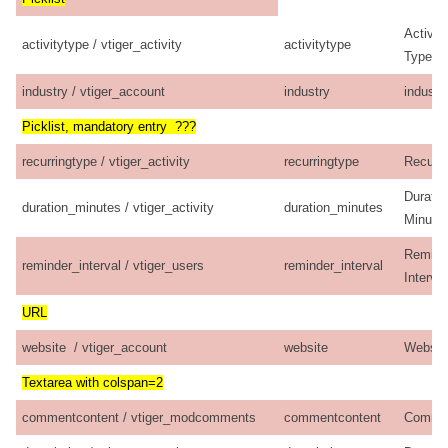
Activity
activitytype / vtiger_activity
activitytype
Type
industry / vtiger_account
industry
industr
Picklist, mandatory entry ???
recurringtype / vtiger_activity
recurringtype
Recurr
Duratio
duration_minutes / vtiger_activity
duration_minutes
Minute
Remind
reminder_interval / vtiger_users
reminder_interval
Interval
URL
website / vtiger_account
website
Websit
Textarea with colspan=2
commentcontent / vtiger_modcomments
commentcontent
Comme