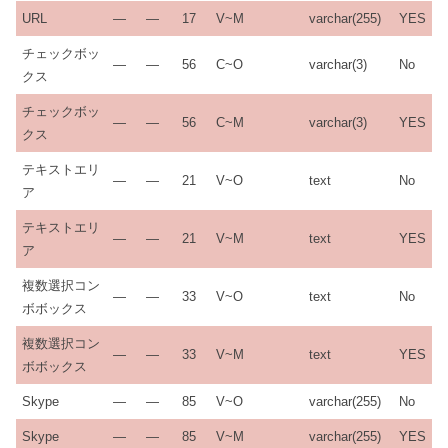
URL
—
—
17
V~M
varchar(255)
YES
チェックボッ
—
—
56
C~O
varchar(3)
No
クス
チェックボッ
—
—
56
C~M
varchar(3)
YES
クス
テキストエリ
—
—
21
V~O
text
No
ア
テキストエリ
—
—
21
V~M
text
YES
ア
複数選択コン
—
—
33
V~O
text
No
ボボックス
複数選択コン
—
—
33
V~M
text
YES
ボボックス
Skype
—
—
85
V~O
varchar(255)
No
Skype
—
—
85
V~M
varchar(255)
YES