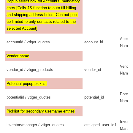
Popup select box for Accounts, mandatory
entry [Calls JS function to auto fill billing
and shipping address fields. Contact pop-
up limited to only contacts related to the
selected Account]
Accoun
accountid / vtiger_quotes
account_id
Name
Vendor name
Vendor
vendor_id / vtiger_products
vendor_id
Name
Potential popup picklist
Potenti
potentialid / vtiger_quotes
potential_id
Name
Picklist for secondary username entries
Invento
inventorymanager / vtiger_quotes
assigned_user_id1
Manage