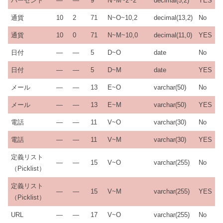
パーセント
—
—
9
N~M~2~2
decimal(5,2)
YES
通貨
10
2
71
N~O~10,2
decimal(13,2)
No
通貨
10
0
71
N~M~10,0
decimal(11,0)
YES
日付
—
—
5
D~O
date
No
日付
—
—
5
D~M
date
YES
メール
—
—
13
E~O
varchar(50)
No
メール
—
—
13
E~M
varchar(50)
YES
電話
—
—
11
V~O
varchar(30)
No
電話
—
—
11
V~M
varchar(30)
YES
定義リスト
—
—
15
V~O
varchar(255)
No
（Picklist）
定義リスト
—
—
15
V~M
varchar(255)
YES
（Picklist）
URL
—
—
17
V~O
varchar(255)
No