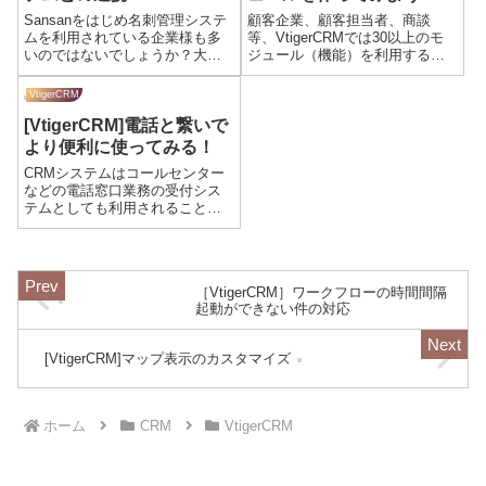
Sansanをはじめ名刺管理システ
顧客企業、顧客担当者、商談
ムを利用されている企業様も多
等、VtigerCRMでは30以上のモ
いのではないでしょうか？大手
ジュール（機能）を利用するこ
の名刺管理システムはCRM・
とができますが、今流行りの
SFA製品向けにAPIを提供してい
kintoneのようにオリジナルのモ
VtigerCRM
るケース、逆にCRM・SFA製品
ジュールを作ってみたいとは思
[VtigerCRM]電話と繋いで
が名刺管理システムとの連携プ
いませんか？Excelファイルで管
ラグインを提供しているケー
理していたデータをVti...
より便利に使ってみる！
ス...
CRMシステムはコールセンター
などの電話窓口業務の受付シス
テムとしても利用されることが
あります。VtigerCRMではモジュ
ールが問合せ対応のログを残す
ためのモジュールとしてよく利
用されています。また、電話環
［VtigerCRM］ワークフローの時間間隔
境との連携については、Vtige...
起動ができない件の対応
[VtigerCRM]マップ表示のカスタマイズ
ホーム
CRM
VtigerCRM