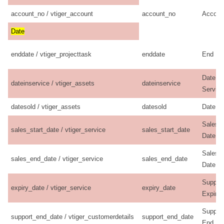
account_no / vtiger_account
account_no
Accoun
Date
enddate / vtiger_projecttask
enddate
End Da
Date in
dateinservice / vtiger_assets
dateinservice
Service
datesold / vtiger_assets
datesold
Date S
Sales S
sales_start_date / vtiger_service
sales_start_date
Date
Sales 
sales_end_date / vtiger_service
sales_end_date
Date
Suppor
expiry_date / vtiger_service
expiry_date
Expiry 
Suppor
support_end_date / vtiger_customerdetails
support_end_date
End Da