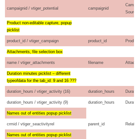
Campai
campaignid / vtiger_potential
campaignid
Source
Product non-editable capture, popup
picklist
product_id / vtiger_campaign
product_id
Produc
Attachments, file selection box
name / vtiger_attachments
filename
Attach
Duration minutes picklist – different
typeofdata for the tab_id: 9 and 16 ???
duration_hours / vtiger_activity (16)
duration_hours
Duratio
duration_hours / vtiger_activity (9)
duration_hours
Duratio
Names out of entities popup picklist
crmid / vtiger_seactivityrel
parent_id
Related
Names out of entities popup picklist