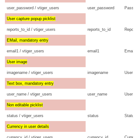
user_password / vtiger_users
user_password
Passwo
User capture popup picklist
reports_to_id / vtiger_users
reports_to_id
Report
EMail, mandatory entry
email1 / vtiger_users
email1
Email
User image
imagename / vtiger_users
imagename
User I
Text box, mandatory entry
user_name / vtiger_users
user_name
User N
Non editable picklist
status / vtiger_users
status
Status
Currency in user details
currency_id / vtiger_users
currency_id
Curren