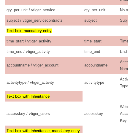
qty_per_unit / vtiger_service
qty_per_unit
No of U
subject / vtiger_servicecontracts
subject
Subject
Text box, mandatory entry
time_start / vtiger_activity
time_start
Time St
time_end / vtiger_activity
time_end
End Ti
Accoun
accountname / vtiger_account
accountname
Name
Activtiy
activitytype / vtiger_activity
activitytype
Type
Text box with Inheritance
Webser
accesskey / vtiger_users
accesskey
Access
Key
Text box with Inheritance, mandatory entry