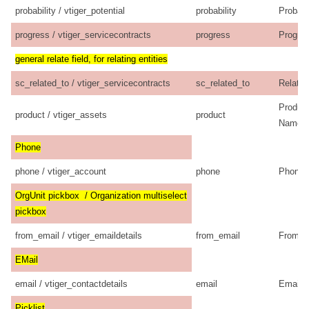
probability / vtiger_potential
probability
Probabi
progress / vtiger_servicecontracts
progress
Progre
general relate field, for relating entities
sc_related_to / vtiger_servicecontracts
sc_related_to
Related
Produc
product / vtiger_assets
product
Name
Phone
phone / vtiger_account
phone
Phone
OrgUnit pickbox / Organization multiselect
pickbox
from_email / vtiger_emaildetails
from_email
From
EMail
email / vtiger_contactdetails
email
Email
Picklist