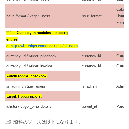
Calend
hour_format / vtiger_users
hour_format
Hour
Format
??? – Currency in modules – missing
entries
at
http://wiki.vtiger.com/index.php/Ui_types
currency_id / vtiger_pricebook
currency_id
Curren
currency_id / vtiger_invoice
currency_id
Curren
Admin toggle, checkbox
is_admin / vtiger_users
is_admin
Admin
Email, Popup picklist
idlistsi / vtiger_emaildetails
parent_id
Parent 
上記資料のソースは以下になります。