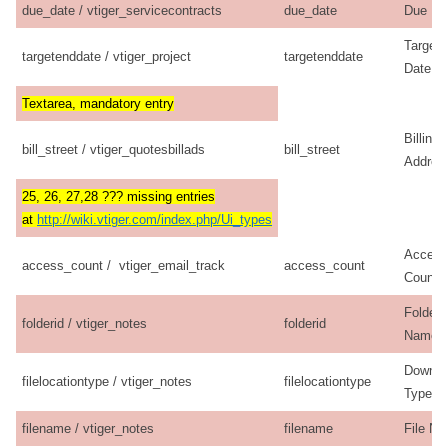
due_date / vtiger_servicecontracts
due_date
Due Da
Target
targetenddate / vtiger_project
targetenddate
Date
Textarea, mandatory entry
Billing
bill_street / vtiger_quotesbillads
bill_street
Addres
25, 26, 27,28 ??? missing entries
at
http://wiki.vtiger.com/index.php/Ui_types
Access
access_count / vtiger_email_track
access_count
Count
Folder
folderid / vtiger_notes
folderid
Name
Downlo
filelocationtype / vtiger_notes
filelocationtype
Type
filename / vtiger_notes
filename
File N