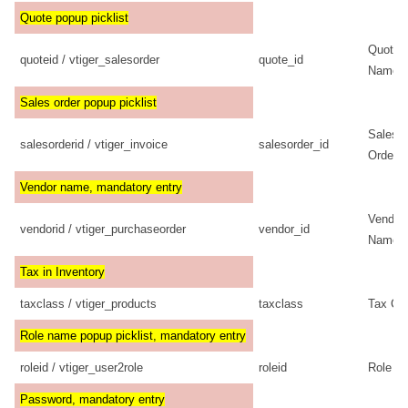
Quote popup picklist
Quote
quoteid / vtiger_salesorder
quote_id
Name
Sales order popup picklist
Sales
salesorderid / vtiger_invoice
salesorder_id
Order
Vendor name, mandatory entry
Vendor
vendorid / vtiger_purchaseorder
vendor_id
Name
Tax in Inventory
taxclass / vtiger_products
taxclass
Tax Cl
Role name popup picklist, mandatory entry
roleid / vtiger_user2role
roleid
Role
Password, mandatory entry