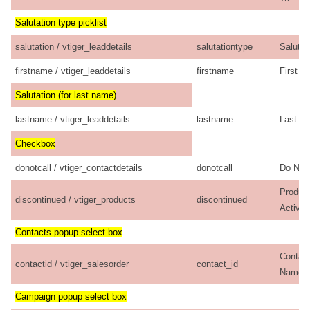
Salutation type picklist
salutation / vtiger_leaddetails
salutationtype
Salutat
firstname / vtiger_leaddetails
firstname
First 
Salutation (for last name)
lastname / vtiger_leaddetails
lastname
Last N
Checkbox
donotcall / vtiger_contactdetails
donotcall
Do Not 
Produc
discontinued / vtiger_products
discontinued
Active
Contacts popup select box
Contac
contactid / vtiger_salesorder
contact_id
Name
Campaign popup select box