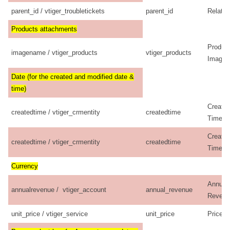
parent_id / vtiger_troubletickets
parent_id
Related
Products attachments
Produc
imagename / vtiger_products
vtiger_products
Image
Date (for the created and modified date &
time)
Create
createdtime / vtiger_crmentity
createdtime
Time
Create
createdtime / vtiger_crmentity
createdtime
Time
Currency
Annual
annualrevenue / vtiger_account
annual_revenue
Revenu
unit_price / vtiger_service
unit_price
Price