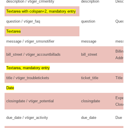
description / vtiger_crmentity
description
Descrip
Textarea with colspan=2, mandatory entry
question / vtiger_faq
question
Questi
Textarea
message / vtiger_smsnotifier
message
messa
Billing
bill_street / vtiger_accountbillads
bill_street
Addres
Textarea, mandatory entry
title / vtiger_troubletickets
ticket_title
Title
Date
Expect
closingdate / vtiger_potential
closingdate
Close 
due_date / vtiger_activity
due_date
Due Da