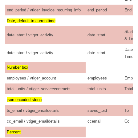
end_period / vtiger_invoice_recurring_info
end_period
End Pe
Date, default to currenttime
Start D
date_start / vtiger_activity
date_start
& Time
Date &
date_start / vtiger_activity
date_start
Time S
Number box
employees / vtiger_account
employees
Employ
total_units / vtiger_servicecontracts
total_units
Total U
json encoded string
to_email / vtiger_emaildetails
saved_toid
To
cc_email / vtiger_emaildetails
ccemail
Cc
Percent