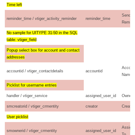
Time left
Send
reminder_time / vtiger_activity_reminder
reminder_time
Remind
No sample for UITYPE 31-50 in the SQL
table: vtiger_field
Popup select box for account and contact
addresses
Accoun
accountid / vtiger_contactdetails
accountid
Name
Picklist for username entries
handler / vtiger_service
assigned_user_id
Owner
smcreatorid / vtiger_crmentity
creator
Creator
User picklist
Assign
smownerid / vtiger_crmentity
assigned_user_id
To