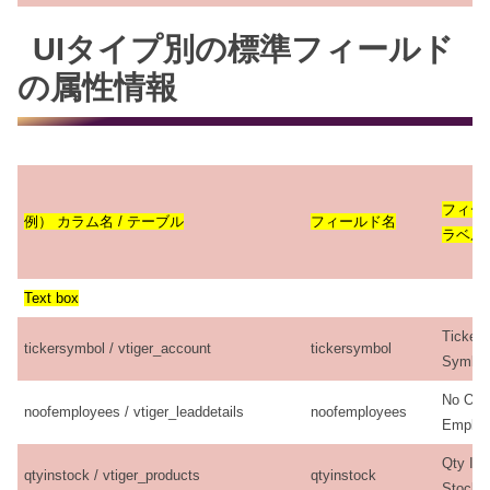
UIタイプ別の標準フィールド
の属性情報
フィー
例） カラム名 / テーブル
フィールド名
ラベル
Text box
Ticker
tickersymbol / vtiger_account
tickersymbol
Symbol
No Of
noofemployees / vtiger_leaddetails
noofemployees
Employ
Qty In
qtyinstock / vtiger_products
qtyinstock
Stock