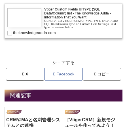
Vtiger Custom Fields UITYPE (SQL
Data/Column) list - The Knowledge Adda -
Information That You Want
GENERATED VTIGER CRM UITYPE, TYPE of DATA and
SQL Data/Column Type on Custom Field Settings Field
type on custom field s...
theknowledgeadda.com
シェアする
X
Facebook
コピー
関連記事
VtigerCRM
VtigerCRM
CRMやMAと名刺管理シス
［VtigerCRM］新規モジ
テムとの連携
ュールを作ってみよう！