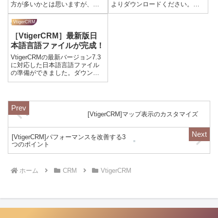
方が多いかとは思いますが、今
よりダウンロードください。ダ
回は初見の方向けにVtigerCRMの
ウンロードページへ当初の記事
機能をシステムメニューを元に
オープンソース版のVtigerCRMは
VtigerCRM
整理していきたいと思います。
ベース言語が英語（米）であ
［VtigerCRM］最新版日
ユーザー向け機能左メニューモ
り、他に15種類の言語がサポー
ジュール名内容メニュー内...
トされていますが、残念なが...
本語言語ファイルが完成！
VtigerCRMの最新バージョン7.3
に対応した日本語言語ファイル
の準備ができました。ダウンロ
ードページより必要事項を記入
の上、ダウンロードをお願いい
たします。ダウンロードページ
へ日本語言語ファイルのインス
トール方法ダウンロードが完了
[VtigerCRM]マップ表示のカスタマイズ
する...
[VtigerCRM]パフォーマンスを改善する3
つのポイント
ホーム
CRM
VtigerCRM