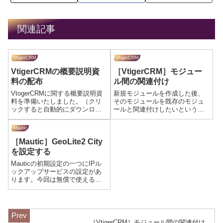
関連記事
VtigerCRM
VtigerCRM
VtigerCRMの概要説明資
［VtigerCRM］モジュー
料の配布
ル間の関連付け
VtogerCRMに関する概要説明資
新規モジュールを作成した後、
料を準備いたしました。（クリ
そのモジュールを既存のモジュ
ックすると自動的にダウンロー
ールと関連付けしたいという要
ドされます）ダウンロード
望は多いと思います。今回はモ
ジュール間で関連付けを行う方
Mautic
法を解説します。対応方法
［Mautic］GeoLite2 City
VtigerCRMが用意しているライブ
ラリを使ってPHPの簡単なファ
を設定する
イルを作...
Mauticの初期設定の一つにIPル
ックアップサービスの設定があ
ります。今回は無償で使える
GeoLite2 Cityの設定にトライし
てみましょう。MaxMindにアカ
ウントを登録しDBを入手する
MaxMindのサイトにアクセスし
ます。［SI...
［VtigerCRM］モジュール間の関連付け