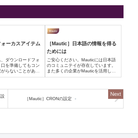
Mautic
］フォーカスアイテム
［Mautic］日本語の情報を得る
ためには
ム、ダウンロードフォ
ご安心ください。Mauticには日本語
り口を準備してもコン
のコミュニテイが存在しています。
繋がらないことがあり
また多くの企業がMauticを活用した
時に力を発揮するのが
サービスソリューションを展開して
アイテム］です。［フ
いることもあり、インストール、設
テム］は、ページにア
定、活用方法などに関するたくさん
きにポップアップ表示
のブログ記事がアップされていま
期設
［Mautic］CRONの設定
...
す。日...