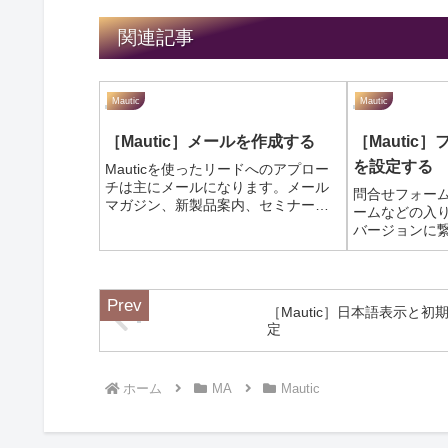
関連記事
Mautic
Mautic
［Mautic］メールを作成する
［Mautic
を設定する
Mauticを使ったリードへのアプロー
チは主にメールになります。メール
問合せフォー
マガジン、新製品案内、セミナーの
ームなどの入
告知などです。キャンペーンでステ
バージョンに
ップメールの配信を設定すること
ます。そんな
で、リードの反応に沿ったアプロー
［フォーカス
チを行うことができるようになりま
ォーカスアイ
す。今回はメ...
クセスしたと
［Mautic］日本語表示と初
される案内用のコ
定
ホーム
MA
Mautic