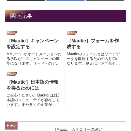
関連記事
Mautic
Mautic
［Mautic］キャンペーン
［Mautic］フォームを作
を設定する
成する
MAツールがオートメーションた
Mauticのフォームとはリードデ
る所以がこのキャンペーンの機
ータを取得するための入り口に
能になります。リードへのアプ
なります。例えば、お問合せフ
ローチをシナリオ化し、キャン
ォーム、資料のダウンロードフ
ペーンで設定することでマーケ
ォームなどになります。Mautic
Mautic
ティング活動が自動化されま
で作成したフォームを既存のホ
［Mautic］日本語の情報
す。キャンペーンの作成キャン
ームページと連携させることで
ペーンの作成は、まず、対象と
簡単にリードデータを取得でき
を得るためには
なるコンタクトを...
るよ...
ご安心ください。Mauticには日
本語のコミュニテイが存在して
います。また多くの企業が
Mauticを活用したサービスソリ
ューションを展開していること
もあり、インストール、設定、
活用方法などに関するたくさん
のブログ記事がアップされてい
［Mautic］カテゴリーの設定