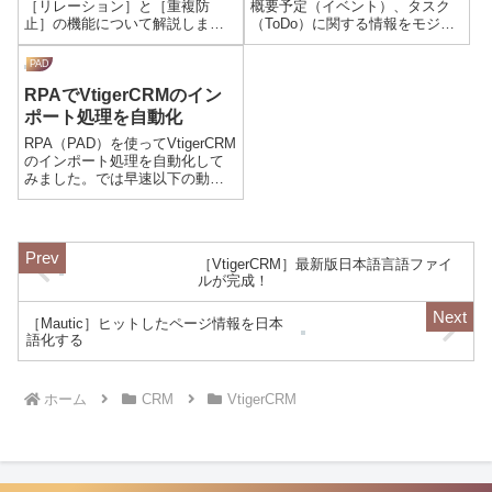
［リレーション］と［重複防
概要予定（イベント）、タスク
止］の機能について解説しま
（ToDo）に関する情報をモジュ
す。リレーションリレーション
ールに関連付けて管理すること
は関連タブの表示、非表示と並
ができます。グループウェアの
PAD
び順を設定する機能になりま
スケジュール管理機能をイメー
RPAでVtigerCRMのイン
す。［リレーション］のタブを
ジしていただければと思いま
クリックします。リレーション
す。ほぼ同様の事ができます。
ポート処理を自動化
のパターン別に関連するモ...
カレンダー（予...
RPA（PAD）を使ってVtigerCRM
のインポート処理を自動化して
みました。では早速以下の動画
で動きをご確認ください。設定
のポイントインポート時にcsvの
各列（フィールド）とOpenCRM
のデータの列（フィールド）を
［VtigerCRM］最新版日本語言語ファイ
マッピングする必要が...
ルが完成！
［Mautic］ヒットしたページ情報を日本
語化する
ホーム
CRM
VtigerCRM