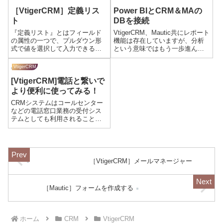
［VtigerCRM］定義リス
Power BIとCRM＆MAの
ト
DBを接続
『定義リスト』とはフィールド
VtigerCRM、Mautic共にレポート
の属性の一つで、プルダウン形
機能は存在していますが、分析
式で値を選択して入力できる項
という意味ではもう一歩進んだ
目（フィールド）のことをいい
ツールが必要な方もいらっしゃ
ます。定義リストのメリットは
ると思います。今回はマイクロ
VtigerCRM
以下の3点になります。①入力時
ソフトから提供されている無料
[VtigerCRM]電話と繋いで
間を減らすことができる➁集計
で使える分析ツール、Power BI
（分析）用の項目として活用で
とDBとの接続設定を...
より便利に使ってみる！
きる➂ワークフ...
CRMシステムはコールセンター
などの電話窓口業務の受付シス
テムとしても利用されることが
あります。VtigerCRMではモジュ
ールが問合せ対応のログを残す
ためのモジュールとしてよく利
用されています。また、電話環
境との連携については、Vtige...
［VtigerCRM］メールマネージャー
［Mautic］フォームを作成する
ホーム
CRM
VtigerCRM