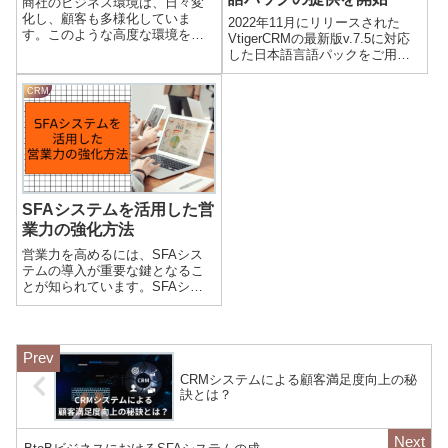
商社のビジネス環境は、日々変
化し、顧客も多様化していま
2022年11月にリリースされた
す。このような高度な環境を生
VtigerCRMの最新版v.7.5に対応
き残るために、商社は各種のマ
した日本語言語パックをご用意
ーケティング手法を活用してい
いたしました。以下のページか
ます。しかし、今日の瞬時に変
らお申し込むください。お申込
CRM
化する市場の中で、SFAシステ
みページへ
ムの活用は顧客との接触を効率
的かつ正確に捉え...
SFAシステムを活用した営
業力の強化方法
営業力を高めるには、SFAシス
テムの導入が重要な鍵となるこ
とが知られています。SFAシス
テムとは、Sales Force
Automation Systemの略で、顧客
管理、営業プロセス改善、契約
手続きや情報の効率化など、営
業活動を支援する...
CRMシステムによる顧客満足度向上の秘
訣とは？